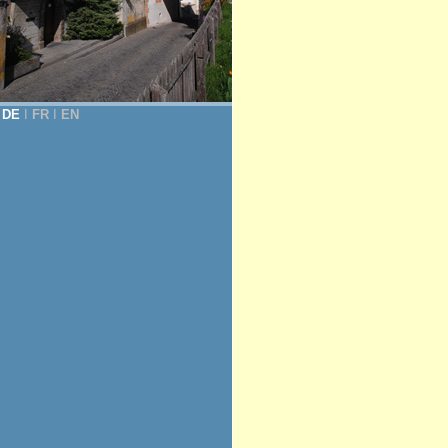
DE
Ι
FR
Ι
EN