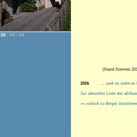
DE
Ι
FR
Ι
EN
(Stand Sommer 201
2026
... und so sieht es
Z
ur aktuellen Liste der afri
«« zurück zu Briger Ursulinen