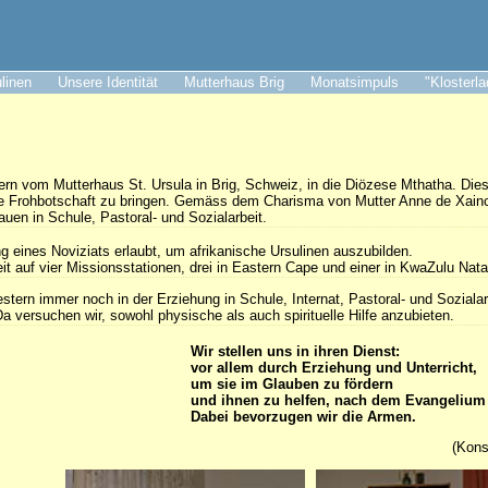
ulinen
Unsere Identität
Mutterhaus Brig
Monatsimpuls
"Klosterl
n vom Mutterhaus St. Ursula in Brig, Schweiz, in die Diözese Mthatha. Dies
die Frohbotschaft zu bringen. Gemäss dem Charisma von Mutter Anne de Xainc
en in Schule, Pastoral- und Sozialarbeit.
g eines Noviziats erlaubt, um afrikanische Ursulinen auszubilden.
eit auf vier Missionsstationen, drei in Eastern Cape und einer in KwaZulu Nata
tern immer noch in der Erziehung in Schule, Internat, Pastoral- und Sozialarb
 versuchen wir, sowohl physische als auch spirituelle Hilfe anzubieten.
Wir stellen uns in ihren Dienst:
vor allem durch Erziehung und Unterricht,
um sie im Glauben zu fördern
und ihnen zu helfen, nach dem Evangelium 
Dabei bevorzugen wir die Armen.
(Kons