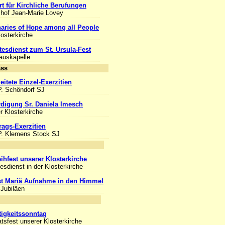
rt für Kirchliche Berufungen
chof Jean-Marie Lovey
aries of Hope among all People
losterkirche
tesdienst zum St. Ursula-Fest
Hauskapelle
Anlass
eitete Einzel-Exerzitien
P. Schöndorf SJ
digung Sr. Daniela Imesch
er Klosterkirche
rags-Exerzitien
P. Klemens Stock SJ
nlass
ihfest unserer Klosterkirche
esdienst in der Klosterkirche
st Mariä Aufnahme in den Himmel
-Jubiläen
nlass
ltigkeitssonntag
tsfest unserer Klosterkirche