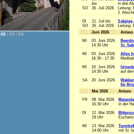
bis
in drei A
SO
26. Juli 2026
Leitung:
2. Abschn
DI
21. Juli bis
5-tägige
SO
26. Juli 2026
Leitung:
Juni 2026
A
DE
Ι
FR
Ι
EN
MI
03. Juni 2026
Beerdi
14:30 Uhr
Sr. Sa
MI
03. Juni 2026
Alles he
16:30 - 17:30
Meditat
MI
10. Juni 2026
Urnenb
14:30 Uhr
auf dem
SA
20. Juni 2026
Wakker
für Bri
Mai 2026
A
FR
08. Mai 2026
Maianda
16:30 Uhr
in der H
DI
12. Mai 2026
Bittproz
19 Uhr
Eucharist
MI
13. Mai 2026
Turmtref
14:00 Uhr
mit Sr. I