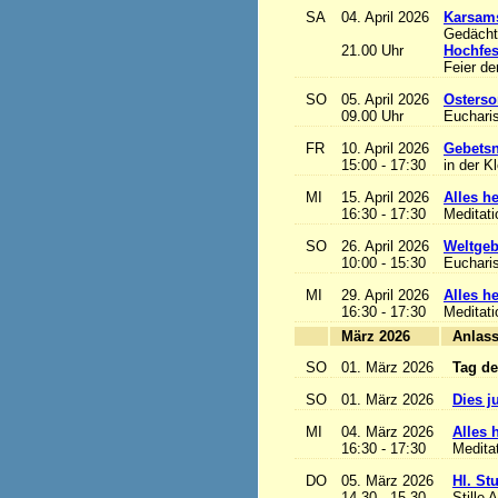
SA
04. April 2026
Karsam
Gedächtn
21.00 Uhr
Hochfes
Feier de
SO
05. April 2026
Osterso
09.00 Uhr
Eucharis
FR
10. April 2026
Gebetsn
15:00 - 17:30
in der K
MI
15. April 2026
Alles het
16:30 - 17:30
Meditat
SO
26. April 2026
Weltgeb
10:00 - 15:30
Eucharis
MI
29. April 2026
Alles het
16:30 - 17:30
Meditat
März 2026
A
SO
01. März 2026
Tag de
SO
01. März 2026
Dies j
MI
04. März 2026
Alles h
16:30 - 17:30
Medita
DO
05. März 2026
Hl. St
14.30 - 15.30
Stille 