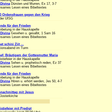
 Divina
Dürsten und Murren, Ex 17, 3-7
sames Lesen eines Bibeltextes
0 Ordensfrauen gegen den Krieg
 der UISG
unde für den Frieden
Anbetung in der Hauskapelle
 Divina
Gesehen u. gesalbt, 1 Sam 16
sames Lesen eines Bibeltextes
et schini Ziit ...
tionsabend im Turm
sef, Bräutigam der Gottesmutter Maria
stiefeier in der Hauskapelle
 Divina
Sehen u. prophetisch reden, Ez 37
sames Lesen eines Bibeltextes
unde für den Frieden
Anbetung in der Hauskapelle
 Divina
Hören u. erhört werden, Jes 50, 4-7
sames Lesen eines Bibeltextes
nachmittag mit Jesus
Klosterkirche
nlass
stiefeier mit Predigt