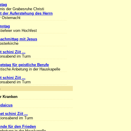
stag
is der Grabesruhe Christi
t der Auferstehung des Herrn
r Osternacht
nntag
tiefeier vom Hochfest
achmittag mit Jesus
losterkirche
 schini Ziit ...
ionsabend im Turm
etstag für geistliche Berufe
tische Anbetung in der Hauskapelle
 schini Ziit ...
ionsabend im Turm
nlass
r Kranken
udaicus
et schini Ziit ...
tionsabend im Turm
unde für den Frieden
Anbetung in der Hauskapelle