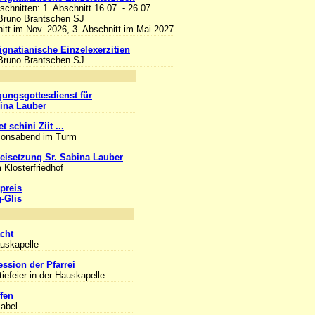
bschnitten: 1. Abschnitt 16.07. - 26.07.
 Bruno Brantschen SJ
itt im Nov. 2026, 3. Abschnitt im Mai 2027
 ignatianische Einzelexerzitien
 Bruno Brantschen SJ
nlass
gungsgottesdienst für
bina Lauber
t schini Ziit ...
ionsabend im Turm
eisetzung Sr. Sabina Lauber
 Klosterfriedhof
preis
g-Glis
nlass
cht
auskapelle
ession der Pfarrei
iefeier in der Hauskapelle
fen
sabel