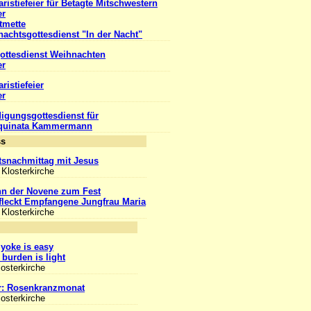
ristiefeier für Betagte Mitschwestern
er
tmette
achtsgottesdienst "In der Nacht"
ottesdienst Weihnachten
er
ristiefeier
er
igungsgottesdienst für
Aquinata Kammermann
Anlass
snachmittag mit Jesus
 Klosterkirche
nn der Novene zum Fest
leckt Empfangene Jungfrau Maria
 Klosterkirche
nlass
yoke is easy
burden is light
losterkirche
r: Rosenkranzmonat
losterkirche