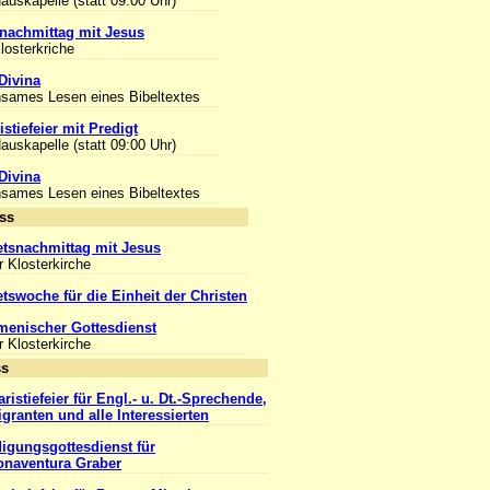
Hauskapelle (statt 09:00 Uhr)
nachmittag mit Jesus
Klosterkriche
Divina
sames Lesen eines Bibeltextes
stiefeier mit Predigt
Hauskapelle (statt 09:00 Uhr)
Divina
sames Lesen eines Bibeltextes
Anlass
tsnachmittag mit Jesus
r Klosterkirche
tswoche für die Einheit der Christen
enischer Gottesdienst
r Klosterkirche
Anlass
ristiefeier für Engl.- u. Dt.-Sprechende,
igranten und alle Interessierten
igungsgottesdienst für
onaventura Graber