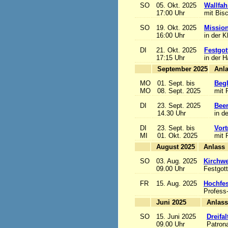
SO
05. Okt. 2025
Wallfah
17:00 Uhr
mit Bis
SO
19. Okt. 2025
Mission
16:00 Uhr
in der K
DI
21. Okt. 2025
Festgot
17:15 Uhr
in der 
September 2025
MO
01. Sept. bis
Begl
MO
08. Sept. 2025
mit 
DI
23. Sept. 2025
Beer
14.30 Uhr
in d
DI
23. Sept. bis
Vort
MI
01. Okt. 2025
mit 
August 2025
A
SO
03. Aug. 2025
Kirchwe
09.00 Uhr
Festgott
FR
15. Aug. 2025
Hochfe
Profess
Juni 2025
A
SO
15. Juni 2025
Dreifa
09.00 Uhr
Patrona