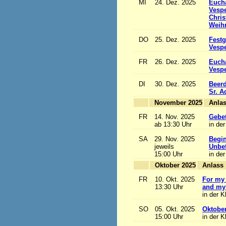
MI
24. Dez. 2025
Eucha
Vesp
Chris
Weihn
DO
25. Dez. 2025
Festg
Vesp
FR
26. Dez. 2025
Eucha
Vesp
DI
30. Dez. 2025
Beerd
Sr. 
November 2025
FR
14. Nov. 2025
Gebet
ab 13:30 Uhr
in der
SA
29. Nov. 2025
Begi
jeweils
Unbef
15:00 Uhr
in der
Oktober 2025
A
FR
10. Okt. 2025
For my 
13:30 Uhr
and my 
in der K
SO
05. Okt. 2025
Oktobe
15:00 Uhr
in der K