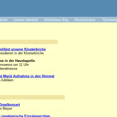
ulinen
Unsere Identität
Mutterhaus Brig
Monatsimpuls
"Klosterl
nlass
ihfest unserer Klosterkirche
tesdienst in der Klosterkirche
se in der Hauskapelle
msweise um 11 Uhr
Abendmesse
st Mariä Aufnahme in den Himmel
-Jubiläen
nlass
Orgelkonzert
an Meyer
e ignatianische Einzelexerzitien