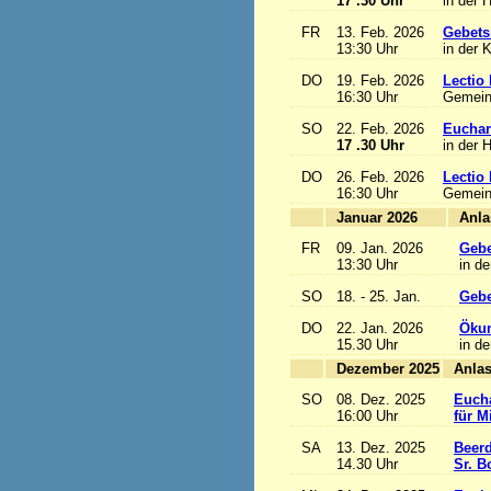
17 .30 Uhr
in der 
FR
13. Feb. 2026
Gebets
13:30 Uhr
in der 
DO
19. Feb. 2026
Lectio 
16:30 Uhr
Gemein
SO
22. Feb. 2026
Euchari
17 .30 Uhr
in der 
DO
26. Feb. 2026
Lectio 
16:30 Uhr
Gemein
Januar 2026
FR
09. Jan. 2026
Gebe
13:30 Uhr
in de
SO
18. - 25. Jan.
Gebe
DO
22. Jan. 2026
Ökum
15.30 Uhr
in de
Dezember 2025
SO
08. Dez. 2025
Eucha
16:00 Uhr
für M
SA
13. Dez. 2025
Beerd
14.30 Uhr
Sr. B