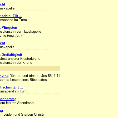
cht
auskapelle
 schini Ziit ...
onsabend im Turm
 Pfingsten
esdienst in der Hauskapelle
hig (engl./dt.)
cht
auskapelle
 Dreifaltigkeit
sfest unserer Klosterkirche
esdienst in der Kirche
nlass
Divina
Dürsten und trinken, Jes 55, 1-11
ames Lesen eines Bibeltextes
 schini Ziit ...
ionsabend im Turm
onnerstag
om letzten Abendmahl
ag
m Leiden und Sterben Christi