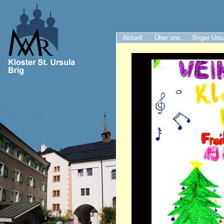
Aktuell
Über uns
Briger Urs