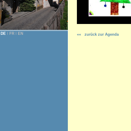
DE
Ι
FR
Ι
EN
««
zurück zur Agenda