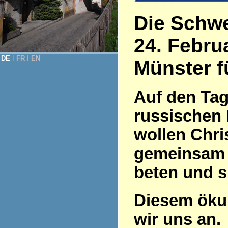
Die Schwe
24. Febru
DE
Ι
FR
Ι
EN
Münster f
Auf den Tag
russischen 
wollen Chri
gemeinsam f
beten und si
Diesem öku
wir uns an.