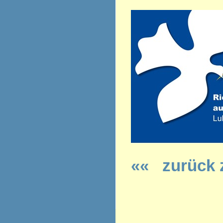
««
zurück 