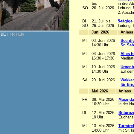
bis
in drei A
SO
26. Juli 2026
Leitung:
2. Abschn
DI
21. Juli bis
5-tägige
SO
26. Juli 2026
Leitung:
Juni 2026
A
DE
Ι
FR
Ι
EN
MI
03. Juni 2026
Beerdi
14:30 Uhr
Sr. Sa
MI
03. Juni 2026
Alles he
16:30 - 17:30
Meditat
MI
10. Juni 2026
Urnenb
14:30 Uhr
auf dem
SA
20. Juni 2026
Wakker
für Bri
Mai 2026
A
FR
08. Mai 2026
Maianda
16:30 Uhr
in der H
DI
12. Mai 2026
Bittproz
19 Uhr
Eucharist
MI
13. Mai 2026
Turmtref
14:00 Uhr
mit Sr. I