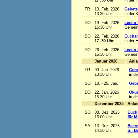
17 .30 Uhr
in der 
FR
13. Feb. 2026
Gebets
13:30 Uhr
in der 
DO
19. Feb. 2026
Lectio 
16:30 Uhr
Gemein
SO
22. Feb. 2026
Euchari
17 .30 Uhr
in der 
DO
26. Feb. 2026
Lectio 
16:30 Uhr
Gemein
Januar 2026
FR
09. Jan. 2026
Gebe
13:30 Uhr
in de
SO
18. - 25. Jan.
Gebe
DO
22. Jan. 2026
Ökum
15.30 Uhr
in de
Dezember 2025
SO
08. Dez. 2025
Eucha
16:00 Uhr
für M
SA
13. Dez. 2025
Beerd
14.30 Uhr
Sr. B