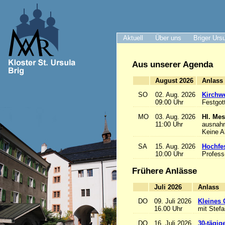
Aktuell
Über uns
Briger Urs
Aus unserer Agenda
August 2026
A
SO
02. Aug. 2026
Kirchwe
09:00 Uhr
Festgot
MO
03. Aug. 2026
Hl. Mes
11:00 Uhr
ausnah
Keine 
SA
15. Aug. 2026
Hochfe
10:00 Uhr
Profess
Frühere Anlässe
Juli 2026
A
DO
09. Juli 2026
Kleines 
16.00 Uhr
mit Stef
DO
16. Juli 2026
30-tägig