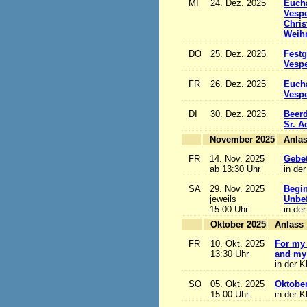
MI
24. Dez. 2025
Eucha
Vesp
Chris
Weihn
DO
25. Dez. 2025
Festg
Vesp
FR
26. Dez. 2025
Eucha
Vesp
DI
30. Dez. 2025
Beerd
Sr. 
November 2025
FR
14. Nov. 2025
Gebet
ab 13:30 Uhr
in der
SA
29. Nov. 2025
Begi
jeweils
Unbef
15:00 Uhr
in der
Oktober 2025
A
FR
10. Okt. 2025
For my 
13:30 Uhr
and my 
in der K
SO
05. Okt. 2025
Oktobe
15:00 Uhr
in der K