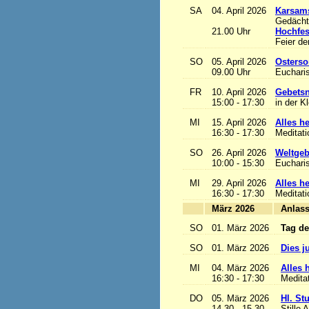
SA
04. April 2026
Karsam
Gedächtn
21.00 Uhr
Hochfes
Feier de
SO
05. April 2026
Osterso
09.00 Uhr
Eucharis
FR
10. April 2026
Gebetsn
15:00 - 17:30
in der K
MI
15. April 2026
Alles het
16:30 - 17:30
Meditat
SO
26. April 2026
Weltgeb
10:00 - 15:30
Eucharis
MI
29. April 2026
Alles het
16:30 - 17:30
Meditat
März 2026
A
SO
01. März 2026
Tag de
SO
01. März 2026
Dies j
MI
04. März 2026
Alles h
16:30 - 17:30
Medita
DO
05. März 2026
Hl. St
14.30 - 15.30
Stille 