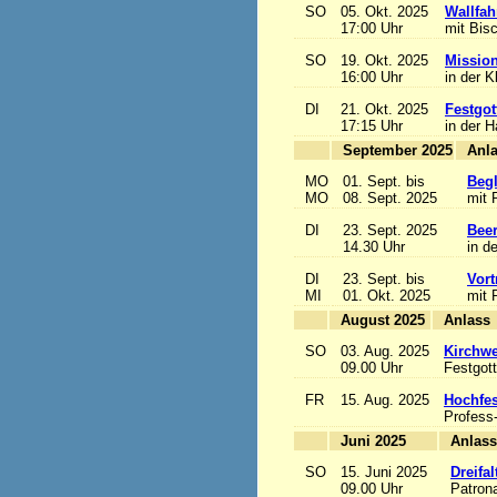
SO
05. Okt. 2025
Wallfah
17:00 Uhr
mit Bis
SO
19. Okt. 2025
Mission
16:00 Uhr
in der K
DI
21. Okt. 2025
Festgot
17:15 Uhr
in der 
September 2025
MO
01. Sept. bis
Begl
MO
08. Sept. 2025
mit 
DI
23. Sept. 2025
Beer
14.30 Uhr
in d
DI
23. Sept. bis
Vort
MI
01. Okt. 2025
mit 
August 2025
A
SO
03. Aug. 2025
Kirchwe
09.00 Uhr
Festgott
FR
15. Aug. 2025
Hochfe
Profess
Juni 2025
A
SO
15. Juni 2025
Dreifa
09.00 Uhr
Patrona