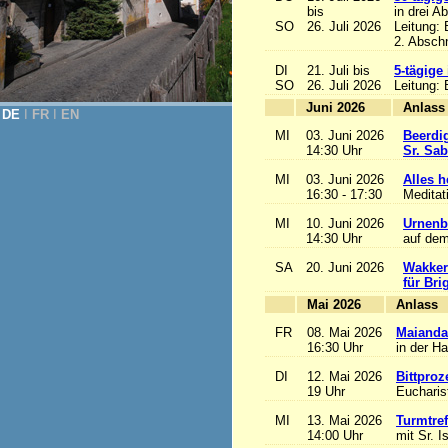
bis
in drei A
SO
26. Juli 2026
Leitung:
2. Abschn
DI
21. Juli bis
5-tägige
SO
26. Juli 2026
Leitung:
Juni 2026
A
DE
Ι
FR
Ι
EN
MI
03. Juni 2026
Beerdi
14:30 Uhr
Sr. Sa
MI
03. Juni 2026
Alles he
16:30 - 17:30
Meditat
MI
10. Juni 2026
Urnenb
14:30 Uhr
auf dem
SA
20. Juni 2026
Wakker
für Bri
Mai 2026
A
FR
08. Mai 2026
Maianda
16:30 Uhr
in der H
DI
12. Mai 2026
Bittproz
19 Uhr
Eucharist
MI
13. Mai 2026
Turmtref
14:00 Uhr
mit Sr. I