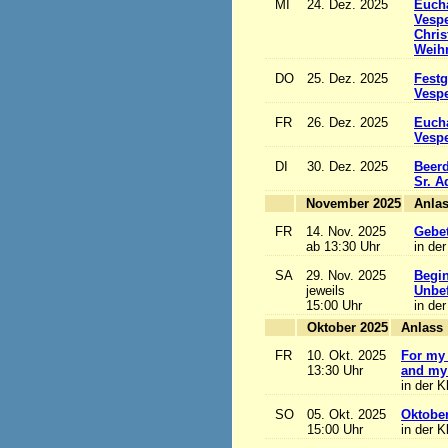
MI
24. Dez. 2025
Eucha
Vesp
Chris
Weihn
DO
25. Dez. 2025
Festg
Vesp
FR
26. Dez. 2025
Eucha
Vesp
DI
30. Dez. 2025
Beerd
Sr. 
November 2025
FR
14. Nov. 2025
Gebet
ab 13:30 Uhr
in der
SA
29. Nov. 2025
Begi
jeweils
Unbef
15:00 Uhr
in der
Oktober 2025
A
FR
10. Okt. 2025
For my 
13:30 Uhr
and my 
in der K
SO
05. Okt. 2025
Oktobe
15:00 Uhr
in der K