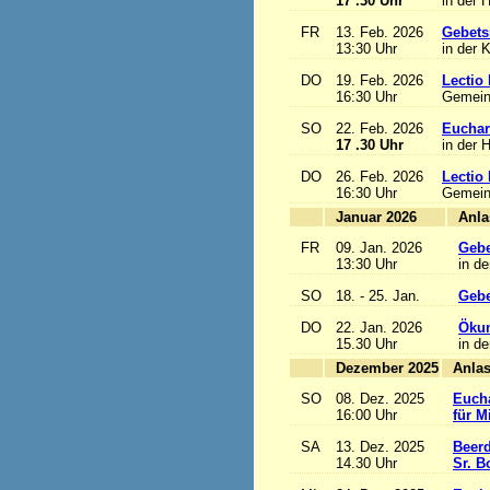
17 .30 Uhr
in der 
FR
13. Feb. 2026
Gebets
13:30 Uhr
in der 
DO
19. Feb. 2026
Lectio 
16:30 Uhr
Gemein
SO
22. Feb. 2026
Euchari
17 .30 Uhr
in der 
DO
26. Feb. 2026
Lectio 
16:30 Uhr
Gemein
Januar 2026
FR
09. Jan. 2026
Gebe
13:30 Uhr
in de
SO
18. - 25. Jan.
Gebe
DO
22. Jan. 2026
Ökum
15.30 Uhr
in de
Dezember 2025
SO
08. Dez. 2025
Eucha
16:00 Uhr
für M
SA
13. Dez. 2025
Beerd
14.30 Uhr
Sr. B