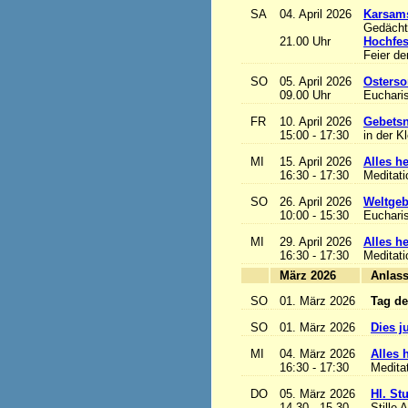
SA
04. April 2026
Karsam
Gedächtn
21.00 Uhr
Hochfes
Feier de
SO
05. April 2026
Osterso
09.00 Uhr
Eucharis
FR
10. April 2026
Gebetsn
15:00 - 17:30
in der K
MI
15. April 2026
Alles het
16:30 - 17:30
Meditat
SO
26. April 2026
Weltgeb
10:00 - 15:30
Eucharis
MI
29. April 2026
Alles het
16:30 - 17:30
Meditat
März 2026
A
SO
01. März 2026
Tag de
SO
01. März 2026
Dies j
MI
04. März 2026
Alles h
16:30 - 17:30
Medita
DO
05. März 2026
Hl. St
14.30 - 15.30
Stille 