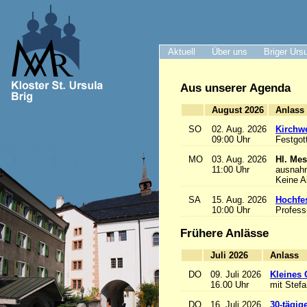
Aktuell
Über uns
Briger Urs
Aus unserer Agenda
August 2026
A
SO
02. Aug. 2026
Kirchwe
09:00 Uhr
Festgot
MO
03. Aug. 2026
Hl. Mes
11:00 Uhr
ausnah
Keine 
SA
15. Aug. 2026
Hochfe
10:00 Uhr
Profess
Frühere Anlässe
Juli 2026
A
DO
09. Juli 2026
Kleines 
16.00 Uhr
mit Stef
DO
16. Juli 2026
30-tägig