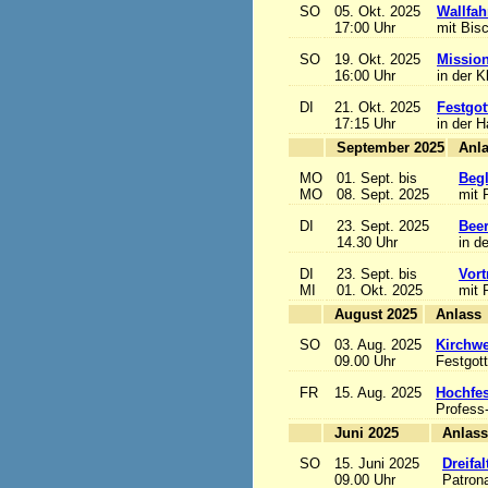
SO
05. Okt. 2025
Wallfah
17:00 Uhr
mit Bis
SO
19. Okt. 2025
Mission
16:00 Uhr
in der K
DI
21. Okt. 2025
Festgot
17:15 Uhr
in der 
September 2025
MO
01. Sept. bis
Begl
MO
08. Sept. 2025
mit 
DI
23. Sept. 2025
Beer
14.30 Uhr
in d
DI
23. Sept. bis
Vort
MI
01. Okt. 2025
mit 
August 2025
A
SO
03. Aug. 2025
Kirchwe
09.00 Uhr
Festgott
FR
15. Aug. 2025
Hochfe
Profess
Juni 2025
A
SO
15. Juni 2025
Dreifa
09.00 Uhr
Patrona