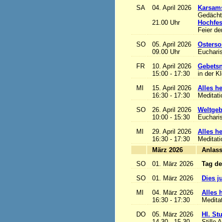
SA
04. April 2026
Karsam
Gedächtn
21.00 Uhr
Hochfes
Feier de
SO
05. April 2026
Osterso
09.00 Uhr
Eucharis
FR
10. April 2026
Gebetsn
15:00 - 17:30
in der K
MI
15. April 2026
Alles het
16:30 - 17:30
Meditat
SO
26. April 2026
Weltgeb
10:00 - 15:30
Eucharis
MI
29. April 2026
Alles het
16:30 - 17:30
Meditat
März 2026
A
SO
01. März 2026
Tag de
SO
01. März 2026
Dies j
MI
04. März 2026
Alles h
16:30 - 17:30
Medita
DO
05. März 2026
Hl. St
14.30 - 15.30
Stille 