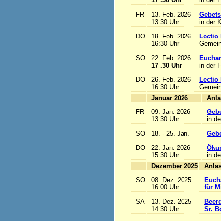
17 .30 Uhr
in der 
FR
13. Feb. 2026
Gebets
13:30 Uhr
in der 
DO
19. Feb. 2026
Lectio 
16:30 Uhr
Gemein
SO
22. Feb. 2026
Euchari
17 .30 Uhr
in der 
DO
26. Feb. 2026
Lectio 
16:30 Uhr
Gemein
Januar 2026
FR
09. Jan. 2026
Gebe
13:30 Uhr
in de
SO
18. - 25. Jan.
Gebe
DO
22. Jan. 2026
Ökum
15.30 Uhr
in de
Dezember 2025
SO
08. Dez. 2025
Eucha
16:00 Uhr
für M
SA
13. Dez. 2025
Beerd
14.30 Uhr
Sr. B