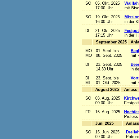
SO
05. Okt. 2025
Wallfah
17:00 Uhr
mit Bis
SO
19. Okt. 2025
Mission
16:00 Uhr
in der K
DI
21. Okt. 2025
Festgot
17:15 Uhr
in der 
September 2025
MO
01. Sept. bis
Begl
MO
08. Sept. 2025
mit 
DI
23. Sept. 2025
Beer
14.30 Uhr
in d
DI
23. Sept. bis
Vort
MI
01. Okt. 2025
mit 
August 2025
A
SO
03. Aug. 2025
Kirchwe
09.00 Uhr
Festgott
FR
15. Aug. 2025
Hochfe
Profess
Juni 2025
A
SO
15. Juni 2025
Dreifa
09.00 Uhr
Patrona