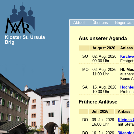
Aktuell
Über uns
Briger Urs
Aus unserer Agenda
August 2026
A
SO
02. Aug. 2026
Kirchwe
09:00 Uhr
Festgot
MO
03. Aug. 2026
Hl. Mes
11:00 Uhr
ausnah
Keine 
SA
15. Aug. 2026
Hochfe
10:00 Uhr
Profess
Frühere Anlässe
Juli 2026
A
DO
09. Juli 2026
Kleines 
16.00 Uhr
mit Stef
DO
16. Juli 2026
30-tägig