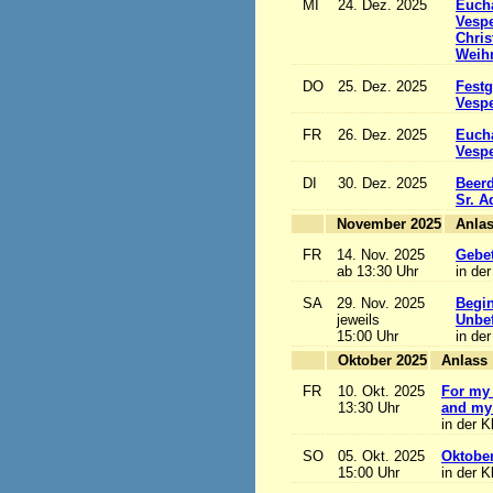
MI
24. Dez. 2025
Eucha
Vesp
Chris
Weihn
DO
25. Dez. 2025
Festg
Vesp
FR
26. Dez. 2025
Eucha
Vesp
DI
30. Dez. 2025
Beerd
Sr. 
November 2025
FR
14. Nov. 2025
Gebet
ab 13:30 Uhr
in der
SA
29. Nov. 2025
Begi
jeweils
Unbef
15:00 Uhr
in der
Oktober 2025
A
FR
10. Okt. 2025
For my 
13:30 Uhr
and my 
in der K
SO
05. Okt. 2025
Oktobe
15:00 Uhr
in der K