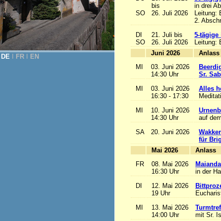
bis
in drei A
SO
26. Juli 2026
Leitung:
2. Abschn
DI
21. Juli bis
5-tägige
SO
26. Juli 2026
Leitung:
Juni 2026
A
DE
Ι
FR
Ι
EN
MI
03. Juni 2026
Beerdi
14:30 Uhr
Sr. Sa
MI
03. Juni 2026
Alles he
16:30 - 17:30
Meditat
MI
10. Juni 2026
Urnenb
14:30 Uhr
auf dem
SA
20. Juni 2026
Wakker
für Bri
Mai 2026
A
FR
08. Mai 2026
Maianda
16:30 Uhr
in der H
DI
12. Mai 2026
Bittproz
19 Uhr
Eucharist
MI
13. Mai 2026
Turmtref
14:00 Uhr
mit Sr. I