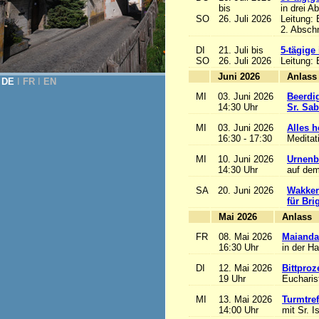
bis
in drei A
SO
26. Juli 2026
Leitung:
2. Abschn
DI
21. Juli bis
5-tägige
SO
26. Juli 2026
Leitung:
Juni 2026
A
DE
Ι
FR
Ι
EN
MI
03. Juni 2026
Beerdi
14:30 Uhr
Sr. Sa
MI
03. Juni 2026
Alles he
16:30 - 17:30
Meditat
MI
10. Juni 2026
Urnenb
14:30 Uhr
auf dem
SA
20. Juni 2026
Wakker
für Bri
Mai 2026
A
FR
08. Mai 2026
Maianda
16:30 Uhr
in der H
DI
12. Mai 2026
Bittproz
19 Uhr
Eucharist
MI
13. Mai 2026
Turmtref
14:00 Uhr
mit Sr. I