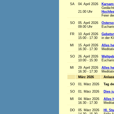
SA
04. April 2026
Karsam
Gedächtn
21.00 Uhr
Hochfes
Feier de
SO
05. April 2026
Osterso
09.00 Uhr
Eucharis
FR
10. April 2026
Gebetsn
15:00 - 17:30
in der K
MI
15. April 2026
Alles het
16:30 - 17:30
Meditat
SO
26. April 2026
Weltgeb
10:00 - 15:30
Eucharis
MI
29. April 2026
Alles het
16:30 - 17:30
Meditat
März 2026
A
SO
01. März 2026
Tag de
SO
01. März 2026
Dies j
MI
04. März 2026
Alles h
16:30 - 17:30
Medita
DO
05. März 2026
Hl. St
14.30 - 15.30
Stille 