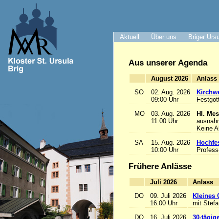
Aktuell
Über uns
Briger Urs
Aus unserer Agenda
August 2026
A
SO
02. Aug. 2026
Kirchwe
09:00 Uhr
Festgot
MO
03. Aug. 2026
Hl. Mes
11:00 Uhr
ausnah
Keine 
SA
15. Aug. 2026
Hochfe
10:00 Uhr
Profess
Frühere Anlässe
Juli 2026
A
DO
09. Juli 2026
Kleines 
16.00 Uhr
mit Stef
DO
16. Juli 2026
30-tägig