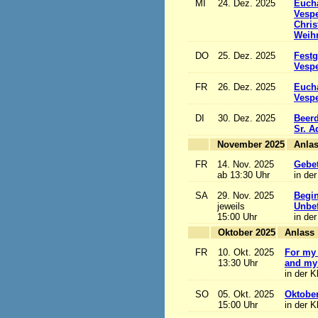
MI
24. Dez. 2025
Eucha
Vesp
Chris
Weihn
DO
25. Dez. 2025
Festg
Vesp
FR
26. Dez. 2025
Eucha
Vesp
DI
30. Dez. 2025
Beerd
Sr. 
November 2025
FR
14. Nov. 2025
Gebet
ab 13:30 Uhr
in der
SA
29. Nov. 2025
Begi
jeweils
Unbef
15:00 Uhr
in der
Oktober 2025
A
FR
10. Okt. 2025
For my 
13:30 Uhr
and my 
in der K
SO
05. Okt. 2025
Oktobe
15:00 Uhr
in der K