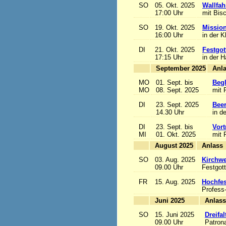
SO
05. Okt. 2025
Wallfah
17:00 Uhr
mit Bis
SO
19. Okt. 2025
Mission
16:00 Uhr
in der K
DI
21. Okt. 2025
Festgot
17:15 Uhr
in der 
September 2025
MO
01. Sept. bis
Begl
MO
08. Sept. 2025
mit 
DI
23. Sept. 2025
Beer
14.30 Uhr
in d
DI
23. Sept. bis
Vort
MI
01. Okt. 2025
mit 
August 2025
A
SO
03. Aug. 2025
Kirchwe
09.00 Uhr
Festgott
FR
15. Aug. 2025
Hochfe
Profess
Juni 2025
A
SO
15. Juni 2025
Dreifa
09.00 Uhr
Patrona