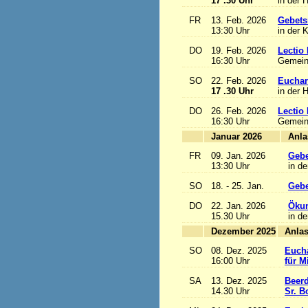
17 .30 Uhr
in der 
FR
13. Feb. 2026
Gebets
13:30 Uhr
in der 
DO
19. Feb. 2026
Lectio 
16:30 Uhr
Gemein
SO
22. Feb. 2026
Euchari
17 .30 Uhr
in der 
DO
26. Feb. 2026
Lectio 
16:30 Uhr
Gemein
Januar 2026
FR
09. Jan. 2026
Gebe
13:30 Uhr
in de
SO
18. - 25. Jan.
Gebe
DO
22. Jan. 2026
Ökum
15.30 Uhr
in de
Dezember 2025
SO
08. Dez. 2025
Eucha
16:00 Uhr
für M
SA
13. Dez. 2025
Beerd
14.30 Uhr
Sr. B