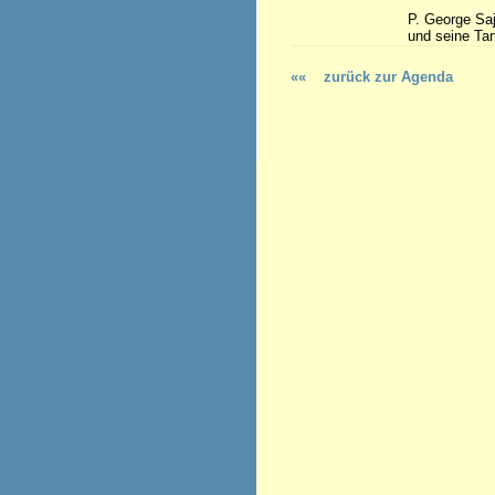
P. George Sa
und seine Ta
««
zurück zur Agenda