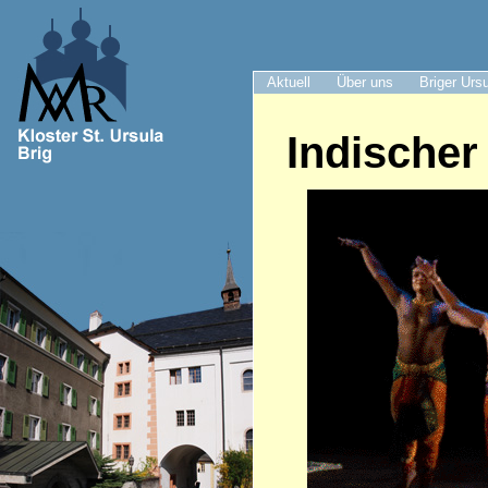
Aktuell
Über uns
Briger Urs
Indischer