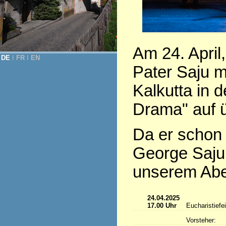
Am 24. April
DE
Ι
FR
Ι
EN
Pater Saju 
Kalkutta in 
Drama" auf ü
Da er schon m
George Saju
unserem Abe
24.04.2025
17.00 Uhr
Eucharistiefei
Vorsteher: