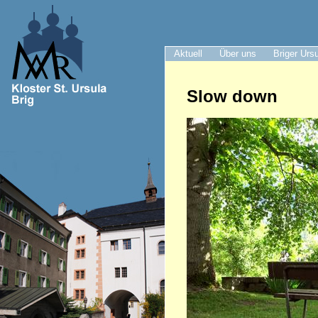
Aktuell
Über uns
Briger Urs
Slow down