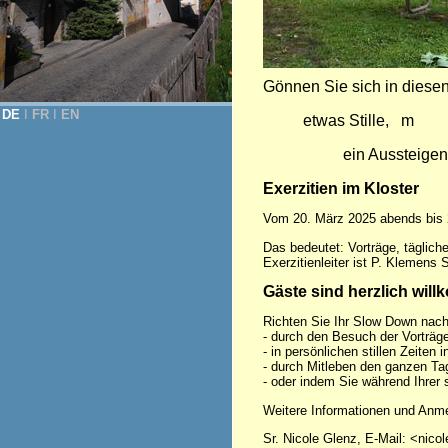
Gönnen Sie sich in diese
DE
Ι
FR
Ι
EN
etwas Stille, m
ein Aussteigen 
Exerzitien im Kloster
Vom 20. März 2025 abends bis 2
Das bedeutet: Vorträge, täglich
Exerzitienleiter ist P. Klemens
Gäste sind herzlich wil
Richten Sie Ihr Slow Down nach
- durch den Besuch der Vorträge
- in persönlichen stillen Zeiten 
- durch Mitleben den ganzen Tag,
- oder indem Sie während Ihrer 
Weitere Informationen und Anme
Sr. Nicole Glenz, E-Mail: <nico