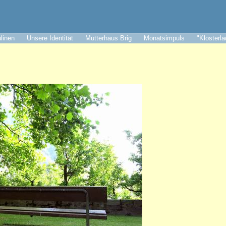
ulinen
Unsere Identität
Mutterhaus Brig
Monatsimpuls
"Klosterl