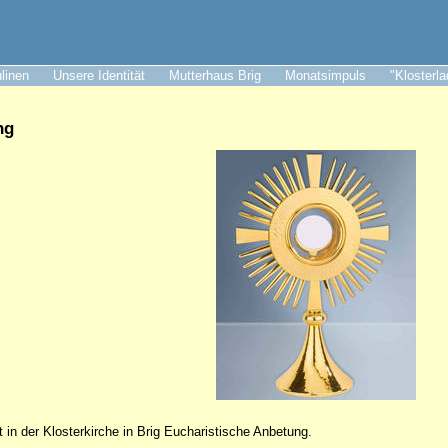
ulinen
Unsere Identität
Mutterhaus Brig
Monatsimpuls
"Klosterl
ng
 in der Klosterkirche in Brig Eucharistische Anbetung.