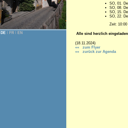
SO, 01. D
SO, 08. D
SO, 15. D
SO, 22. D
Zeit: 10:00
DE
Ι
FR
Ι
EN
Alle sind herzlich eingeladen
(18.11.2024)
«« zum Flyer
«« zurück zur Agenda