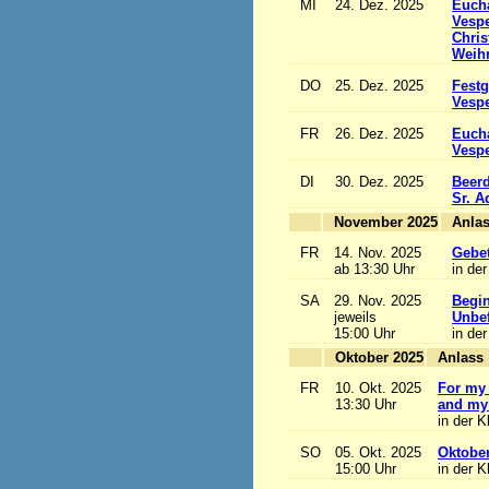
MI
24. Dez. 2025
Eucha
Vesp
Chris
Weihn
DO
25. Dez. 2025
Festg
Vesp
FR
26. Dez. 2025
Eucha
Vesp
DI
30. Dez. 2025
Beerd
Sr. 
November 2025
FR
14. Nov. 2025
Gebet
ab 13:30 Uhr
in der
SA
29. Nov. 2025
Begi
jeweils
Unbef
15:00 Uhr
in der
Oktober 2025
A
FR
10. Okt. 2025
For my 
13:30 Uhr
and my 
in der K
SO
05. Okt. 2025
Oktobe
15:00 Uhr
in der K