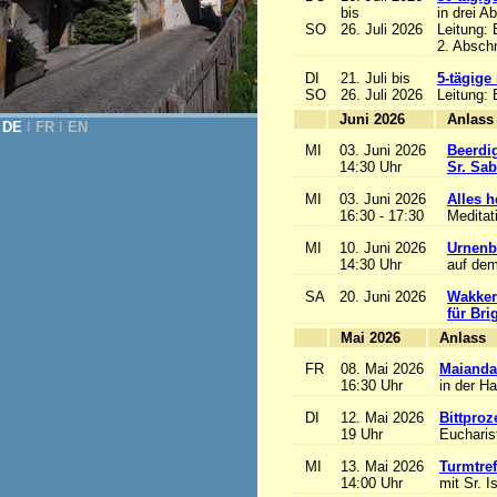
bis
in drei A
SO
26. Juli 2026
Leitung:
2. Abschn
DI
21. Juli bis
5-tägige
SO
26. Juli 2026
Leitung:
Juni 2026
A
DE
Ι
FR
Ι
EN
MI
03. Juni 2026
Beerdi
14:30 Uhr
Sr. Sa
MI
03. Juni 2026
Alles he
16:30 - 17:30
Meditat
MI
10. Juni 2026
Urnenb
14:30 Uhr
auf dem
SA
20. Juni 2026
Wakker
für Bri
Mai 2026
A
FR
08. Mai 2026
Maianda
16:30 Uhr
in der H
DI
12. Mai 2026
Bittproz
19 Uhr
Eucharist
MI
13. Mai 2026
Turmtref
14:00 Uhr
mit Sr. I