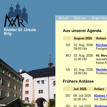
Aktuell
Über uns
Briger Urs
Aus unserer Agenda
August 2026
A
SO
02. Aug. 2026
Kirchwe
09:00 Uhr
Festgot
MO
03. Aug. 2026
Hl. Mes
11:00 Uhr
ausnah
Keine 
SA
15. Aug. 2026
Hochfe
10:00 Uhr
Profess
Frühere Anlässe
Juli 2026
A
DO
09. Juli 2026
Kleines 
16.00 Uhr
mit Stef
DO
16. Juli 2026
30-tägig