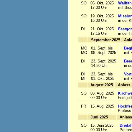
SO
05. Okt. 2025
Wallfah
17:00 Uhr
mit Bis
SO
19. Okt. 2025
Mission
16:00 Uhr
in der K
DI
21. Okt. 2025
Festgot
17:15 Uhr
in der 
September 2025
MO
01. Sept. bis
Begl
MO
08. Sept. 2025
mit 
DI
23. Sept. 2025
Beer
14.30 Uhr
in d
DI
23. Sept. bis
Vort
MI
01. Okt. 2025
mit 
August 2025
A
SO
03. Aug. 2025
Kirchwe
09.00 Uhr
Festgott
FR
15. Aug. 2025
Hochfe
Profess
Juni 2025
A
SO
15. Juni 2025
Dreifa
09.00 Uhr
Patrona