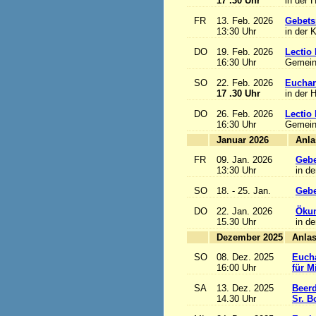
17 .30 Uhr
in der 
FR
13. Feb. 2026
Gebets
13:30 Uhr
in der 
DO
19. Feb. 2026
Lectio 
16:30 Uhr
Gemein
SO
22. Feb. 2026
Euchari
17 .30 Uhr
in der 
DO
26. Feb. 2026
Lectio 
16:30 Uhr
Gemein
Januar 2026
FR
09. Jan. 2026
Gebe
13:30 Uhr
in de
SO
18. - 25. Jan.
Gebe
DO
22. Jan. 2026
Ökum
15.30 Uhr
in de
Dezember 2025
SO
08. Dez. 2025
Eucha
16:00 Uhr
für M
SA
13. Dez. 2025
Beerd
14.30 Uhr
Sr. B