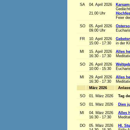
SA
04. April 2026
Karsam
Gedächtn
21.00 Uhr
Hochfes
Feier de
SO
05. April 2026
Osterso
09.00 Uhr
Eucharis
FR
10. April 2026
Gebetsn
15:00 - 17:30
in der K
MI
15. April 2026
Alles het
16:30 - 17:30
Meditat
SO
26. April 2026
Weltgeb
10:00 - 15:30
Eucharis
MI
29. April 2026
Alles het
16:30 - 17:30
Meditat
März 2026
A
SO
01. März 2026
Tag de
SO
01. März 2026
Dies j
MI
04. März 2026
Alles h
16:30 - 17:30
Medita
DO
05. März 2026
Hl. St
14.30 - 15.30
Stille 