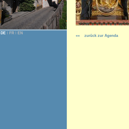
DE
Ι
FR
Ι
EN
««
zurück zur Agenda