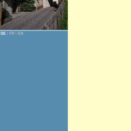
DE
Ι
FR
Ι
EN