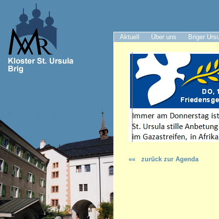
Aktuell
Über uns
Briger Urs
««
zurück zur Agenda