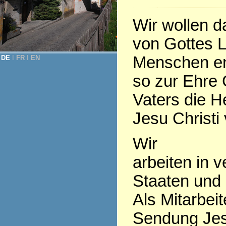
Wir wollen 
von Gottes L
Menschen en
DE
Ι
FR
Ι
EN
so zur Ehre 
Vaters die H
Jesu Christi 
Wir
arbeiten in 
Staaten und
Als Mitarbeit
Sendung Jes