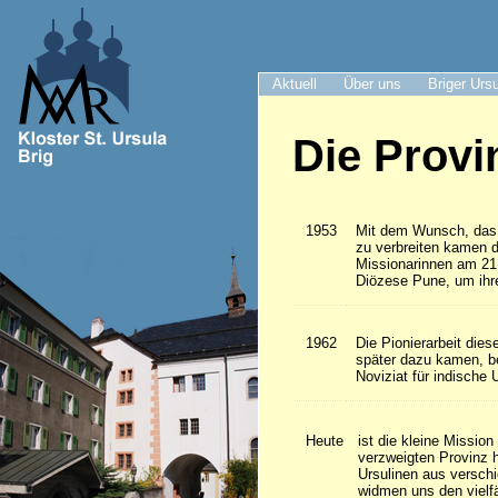
Aktuell
Über uns
Briger Urs
Die Provi
1953
Mit dem Wunsch, das 
zu verbreiten kamen d
Missionarinnen am 21.
Diözese Pune, um ihr
1962
Die Pionierarbeit dies
später dazu kamen, b
Noviziat für indische 
Heute
ist die kleine Missio
verzweigten Provinz 
Ursulinen aus versch
widmen uns den vielfä