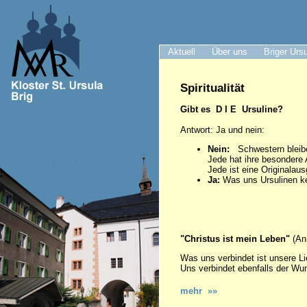
Aktuell
Über uns
Briger Urs
Spiritualität
Gibt es D I E Ursuline?
Antwort: Ja und nein:
Nein:
Schwestern bleiben
Jede hat ihre besondere A
Jede ist eine Originalau
Ja:
Was uns Ursulinen ke
"Christus ist mein Leben"
(An
Was uns verbindet ist unsere L
Uns verbindet ebenfalls der Wun
mehr »»