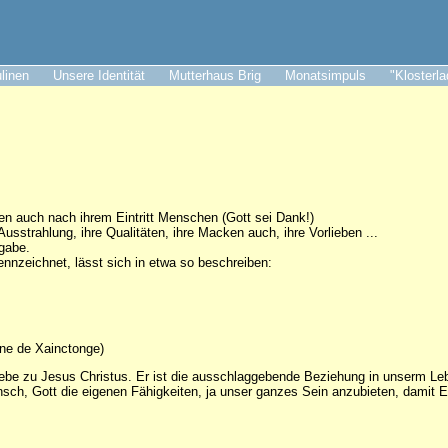
ulinen
Unsere Identität
Mutterhaus Brig
Monatsimpuls
"Klosterl
 auch nach ihrem Eintritt Menschen (Gott sei Dank!)
usstrahlung, ihre Qualitäten, ihre Macken auch, ihre Vorlieben ...
sgabe.
nnzeichnet, lässt sich in etwa so beschreiben:
ne de Xainctonge)
iebe zu Jesus Christus. Er ist die ausschlaggebende Beziehung in unserm Le
sch, Gott die eigenen Fähigkeiten, ja unser ganzes Sein anzubieten, damit E