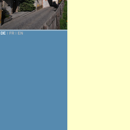
DE
Ι
FR
Ι
EN