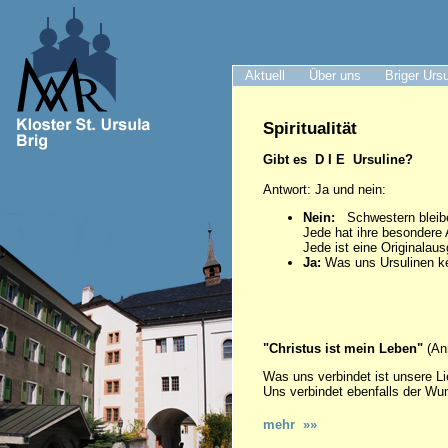
Aktuell
Über uns
Briger Urs
Spiritualität
Gibt es D I E Ursuline?
Antwort: Ja und nein:
Nein:
Schwestern bleiben
Jede hat ihre besondere A
Jede ist eine Originalau
Ja:
Was uns Ursulinen ke
"Christus ist mein Leben"
(An
Was uns verbindet ist unsere L
Uns verbindet ebenfalls der Wun
mehr »»