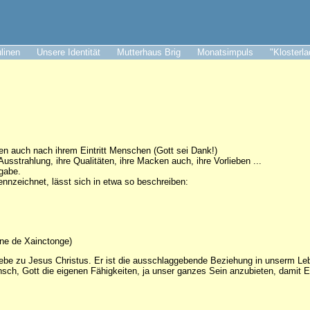
ulinen
Unsere Identität
Mutterhaus Brig
Monatsimpuls
"Klosterl
 auch nach ihrem Eintritt Menschen (Gott sei Dank!)
usstrahlung, ihre Qualitäten, ihre Macken auch, ihre Vorlieben ...
sgabe.
nnzeichnet, lässt sich in etwa so beschreiben:
ne de Xainctonge)
iebe zu Jesus Christus. Er ist die ausschlaggebende Beziehung in unserm Le
sch, Gott die eigenen Fähigkeiten, ja unser ganzes Sein anzubieten, damit E