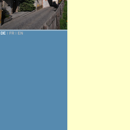
DE
Ι
FR
Ι
EN