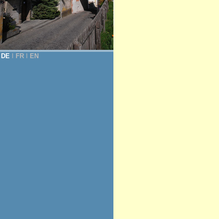
DE
Ι
FR
Ι
EN