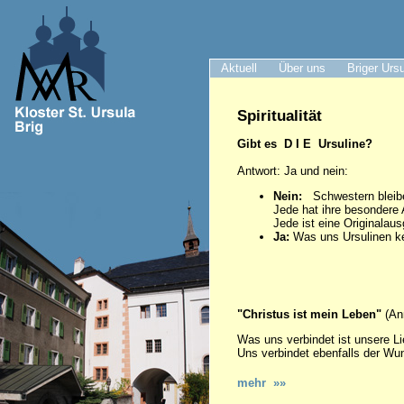
Aktuell
Über uns
Briger Urs
Spiritualität
Gibt es D I E Ursuline?
Antwort: Ja und nein:
Nein:
Schwestern bleiben
Jede hat ihre besondere A
Jede ist eine Originalau
Ja:
Was uns Ursulinen ke
"Christus ist mein Leben"
(An
Was uns verbindet ist unsere L
Uns verbindet ebenfalls der Wun
mehr »»