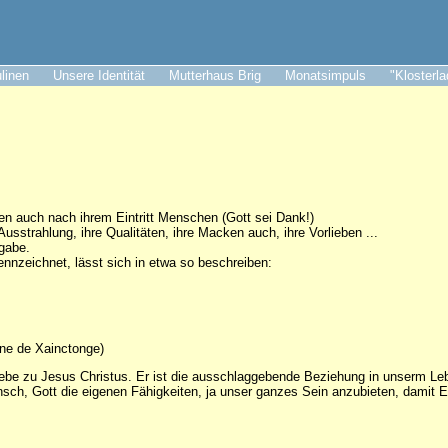
ulinen
Unsere Identität
Mutterhaus Brig
Monatsimpuls
"Klosterl
 auch nach ihrem Eintritt Menschen (Gott sei Dank!)
usstrahlung, ihre Qualitäten, ihre Macken auch, ihre Vorlieben ...
sgabe.
nnzeichnet, lässt sich in etwa so beschreiben:
ne de Xainctonge)
iebe zu Jesus Christus. Er ist die ausschlaggebende Beziehung in unserm Le
sch, Gott die eigenen Fähigkeiten, ja unser ganzes Sein anzubieten, damit E