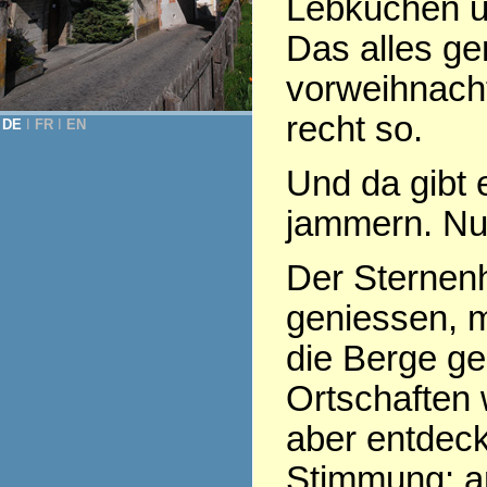
Lebkuchen u
Das alles ge
vorweihnacht
recht so.
DE
Ι
FR
Ι
EN
Und da gibt 
jammern. Nu
Der Sternenh
geniessen, m
die Berge ge
Ortschaften 
aber entdeckt
Stimmung: an