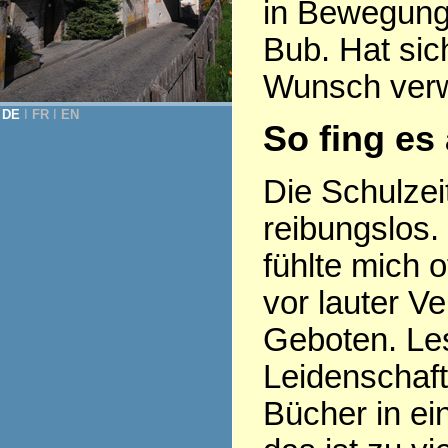
in Bewegung,
Bub. Hat si
Wunsch verwi
DE
Ι
FR
Ι
EN
So fing es
Die Schulzeit
reibungslos. 
fühlte mich o
vor lauter V
Geboten. Le
Leidenschaf
Bücher in ei