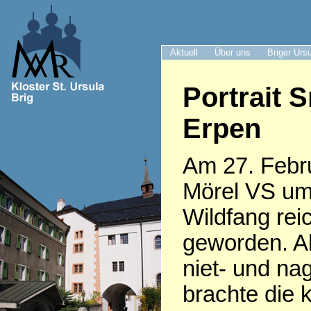
Aktuell
Über uns
Briger Urs
Portrait S
Erpen
Am 27. Febru
Mörel VS um
Wildfang rei
geworden. Al
niet- und nag
brachte die 