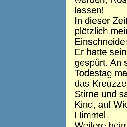
lassen!
In dieser Zei
plötzlich mei
Einschneide
Er hatte sei
gespürt. An
Todestag ma
das Kreuzzei
Stirne und s
Kind, auf W
Himmel.
Weitere heim