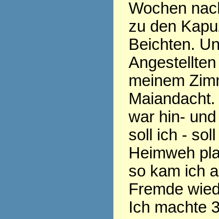
Wochen nach
zu den Kapu
Beichten. Un
Angestellten 
meinem Zim
Maiandacht.
war hin- und
soll ich - sol
Heimweh pla
so kam ich a
Fremde wied
Ich machte 