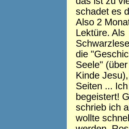
das ist zu v
schadet es 
Also 2 Monat
Lektüre. Als
Schwarzlese
die "Geschic
Seele" (übe
Kinde Jesu),
Seiten ... Ic
begeistert! 
schrieb ich 
wollte schnel
werden, Ros