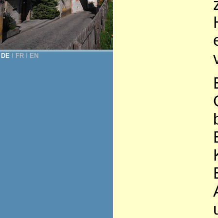
DE
Ι
FR
Ι
EN