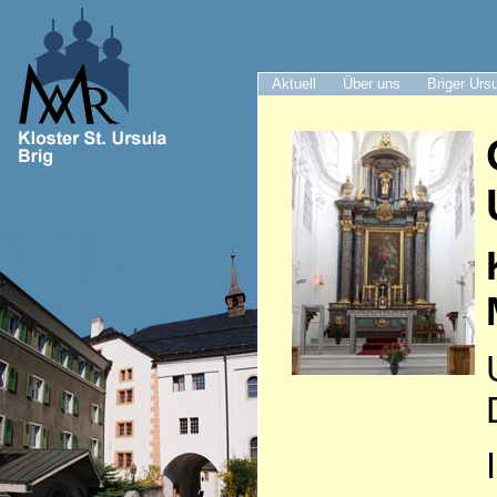
Aktuell
Über uns
Briger Urs