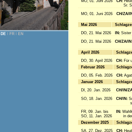
MO, 01. Juni 2026
CH:
Heut
Sr. Sab
MO, 01. Juni 2026
CH/ZA/I
for 
Mai 2026
Sc
DO, 21. Mai 2026
IN:
Sister
DE
Ι
FR
Ι
EN
DO, 21. Mai 2026
CH/ZA/IN
für da
April 2026
Sc
DO, 30. April 2026
CH:
Für 
Februar 2026
Sc
DO, 05. Feb. 2026
CH:
Agat
Januar 2026
Sc
DI, 20. Jan. 2026
CH/IN/Z
SO, 18. Jan. 2026
CH/IN:
S
sind a
FR, 09. Jan. bis
IN:
Wahlk
SO, 11. Jan. 2026
in der 
Dezember 2025
Sc
SA, 27. Dez. 2025
CH:
Heut