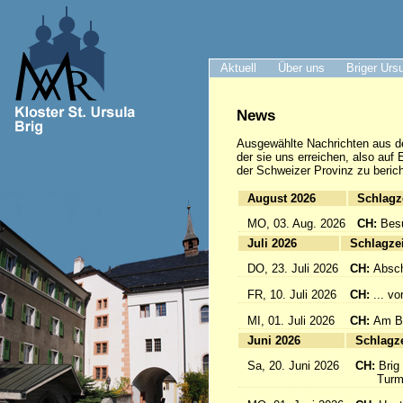
Aktuell
Über uns
Briger Urs
News
Ausgewählte Nachrichten
aus d
der sie uns erreichen, also auf
der Schweizer Provinz zu berich
August 2026
Sc
MO, 03. Aug. 2026
CH:
Bes
Juli 2026
Sc
DO, 23. Juli 2026
CH:
Absch
FR, 10. Juli 2026
CH:
... v
MI, 01. Juli 2026
CH:
Am Br
Juni 2026
Sc
Sa, 20. Juni 2026
CH:
Brig
Turmfü