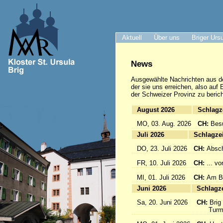
Aktuell
Über uns
Briger Urs
News
Ausgewählte Nachrichten
aus d
der sie uns erreichen, also auf
der Schweizer Provinz zu berich
August 2026
Sc
MO, 03. Aug. 2026
CH:
Bes
Juli 2026
Sc
DO, 23. Juli 2026
CH:
Absch
FR, 10. Juli 2026
CH:
... v
MI, 01. Juli 2026
CH:
Am Br
Juni 2026
Sc
Sa, 20. Juni 2026
CH:
Brig
Turmfü