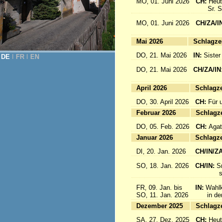
MO, 01. Juni 2026
CH:
Heut
Sr. Sab
MO, 01. Juni 2026
CH/ZA/I
for 
Mai 2026
Sc
DO, 21. Mai 2026
IN:
Sister
DE
Ι
FR
Ι
EN
DO, 21. Mai 2026
CH/ZA/IN
für da
April 2026
Sc
DO, 30. April 2026
CH:
Für 
Februar 2026
Sc
DO, 05. Feb. 2026
CH:
Agat
Januar 2026
Sc
DI, 20. Jan. 2026
CH/IN/Z
SO, 18. Jan. 2026
CH/IN:
S
sind a
FR, 09. Jan. bis
IN:
Wahlk
SO, 11. Jan. 2026
in der 
Dezember 2025
Sc
SA, 27. Dez. 2025
CH:
Heut