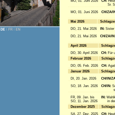
MO, 01. Juni 2026
CH:
Heut
Sr. Sab
MO, 01. Juni 2026
CH/ZA/I
for 
Mai 2026
Sc
DO, 21. Mai 2026
IN:
Sister
DE
Ι
FR
Ι
EN
DO, 21. Mai 2026
CH/ZA/IN
für da
April 2026
Sc
DO, 30. April 2026
CH:
Für 
Februar 2026
Sc
DO, 05. Feb. 2026
CH:
Agat
Januar 2026
Sc
DI, 20. Jan. 2026
CH/IN/Z
SO, 18. Jan. 2026
CH/IN:
S
sind a
FR, 09. Jan. bis
IN:
Wahlk
SO, 11. Jan. 2026
in der 
Dezember 2025
Sc
SA, 27. Dez. 2025
CH:
Heut