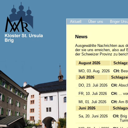
Aktuell
Über uns
Briger Urs
News
Ausgewählte Nachrichten
aus d
der sie uns erreichen, also auf
der Schweizer Provinz zu berich
August 2026
Sc
MO, 03. Aug. 2026
CH:
Bes
Juli 2026
Sc
DO, 23. Juli 2026
CH:
Absch
FR, 10. Juli 2026
CH:
... v
MI, 01. Juli 2026
CH:
Am Br
Juni 2026
Sc
Sa, 20. Juni 2026
CH:
Brig
Turmfü